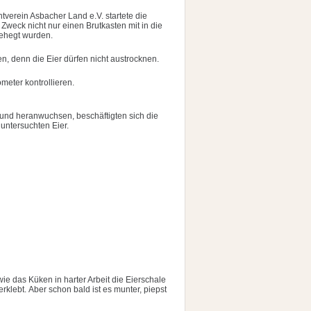
verein Asbacher Land e.V. startete die
weck nicht nur einen Brutkasten mit in die
gehegt wurden.
n, denn die Eier dürfen nicht austrocknen.
eter kontrollieren.
 und heranwuchsen, beschäftigten sich die
untersuchten Eier.
ie das Küken in harter Arbeit die Eierschale
erklebt. Aber schon bald ist es munter, piepst