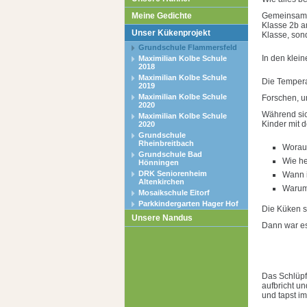
Meine Gedichte
Gemeinsam m
Klasse 2b a
Unser Kükenprojekt
Klasse, son
Grundschule Flammersfeld
In den klei
Maximilian Kolbe Schule
2018
Maximilian Kolbe Schule
Die Tempera
2019
Maximilian Kolbe Schule
Forschen, u
2020
Während sic
Maximilian Kolbe Schule
Kinder mit 
2020
Grundschule
Rheinbreitbach
Woraus
Grundschule Bad
Wie he
Hönningen
DRK Seniorenheim
Wann i
Altenkirchen
Warum
Mosaikschule Eitorf
Parkkindergarten Hager Hof
Die Küken s
Unsere Nandus
Dann war es
Das Schlüpfe
aufbricht un
und tapst i