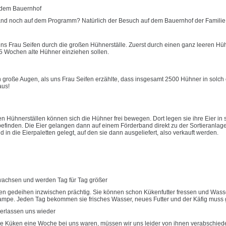
 dem Bauernhof
nd noch auf dem Programm? Natürlich der Besuch auf dem Bauernhof der Familie S
uns Frau Seifen durch die großen Hühnerställe. Zuerst durch einen ganz leeren Hüh
15 Wochen alte Hühner einziehen sollen.
 große Augen, als uns Frau Seifen erzählte, dass insgesamt 2500 Hühner in solch
aus!
n Hühnerställen können sich die Hühner frei bewegen. Dort legen sie ihre Eier in so
efinden. Die Eier gelangen dann auf einem Förderband direkt zu der Sortieranlag
 in die Eierpaletten gelegt, auf den sie dann ausgeliefert, also verkauft werden.
achsen und werden Tag für Tag größer
n gedeihen inzwischen prächtig. Sie können schon Kükenfutter fressen und Wasser
mpe. Jeden Tag bekommen sie frisches Wasser, neues Futter und der Käfig muss 
erlassen uns wieder
 Küken eine Woche bei uns waren, müssen wir uns leider von ihnen verabschied