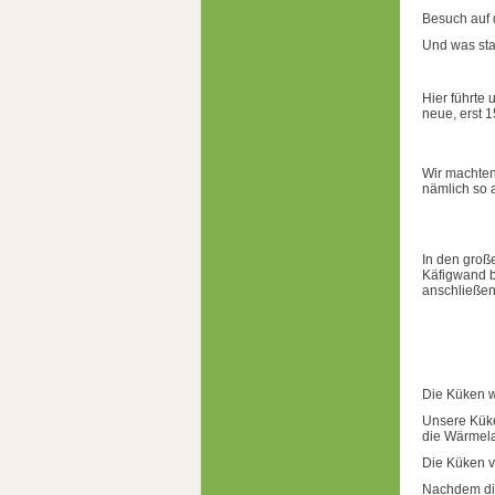
Besuch auf
Und was sta
Hier führte 
neue, erst 
Wir machten
nämlich so 
In den große
Käfigwand b
anschließend
Die Küken w
Unsere Küke
die Wärmela
Die Küken v
Nachdem die