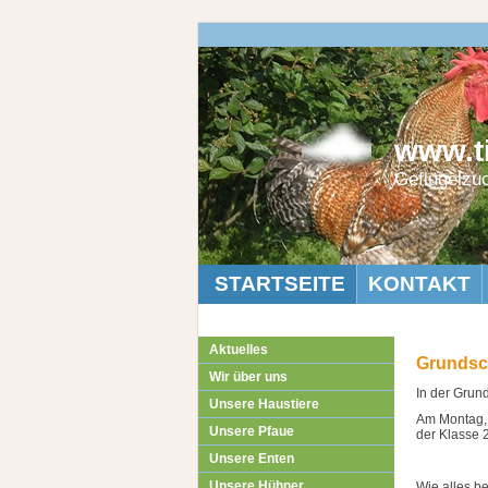
www.ti
Geflügelzu
STARTSEITE
KONTAKT
Aktuelles
Grundsc
Wir über uns
In der Grun
Unsere Haustiere
Am Montag, 
Unsere Pfaue
der Klasse 
Unsere Enten
Unsere Hühner
Wie alles b