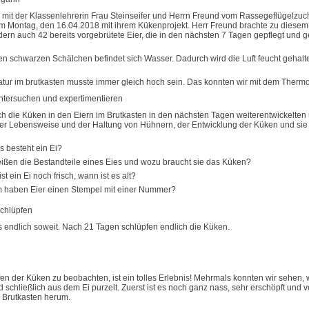
it der Klassenlehrerin Frau Steinseifer und Herrn Freund vom Rassegeflügelzucht
m Montag, den 16.04.2018 mit ihrem Kükenprojekt. Herr Freund brachte zu diesem Z
dern auch 42 bereits vorgebrütete Eier, die in den nächsten 7 Tagen gepflegt und 
nen schwarzen Schälchen befindet sich Wasser. Dadurch wird die Luft feucht gehalte
tur im brutkasten musste immer gleich hoch sein. Das konnten wir mit dem Thermom
ntersuchen und expertimentieren
h die Küken in den Eiern im Brutkasten in den nächsten Tagen weiterentwickelten
der Lebensweise und der Haltung von Hühnern, der Entwicklung der Küken und sie 
 besteht ein Ei?
ißen die Bestandteile eines Eies und wozu braucht sie das Küken?
st ein Ei noch frisch, wann ist es alt?
 haben Eier einen Stempel mit einer Nummer?
chlüpfen
 endlich soweit. Nach 21 Tagen schlüpfen endlich die Küken.
n der Küken zu beobachten, ist ein tolles Erlebnis! Mehrmals konnten wir sehen, w
d schließlich aus dem Ei purzelt. Zuerst ist es noch ganz nass, sehr erschöpft und v
m Brutkasten herum.