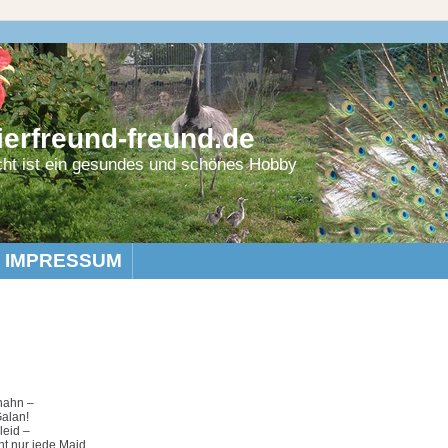
erfreund-freund.de
cht ist ein gesundes und schönes Hobby
IMPRESSUM
hahn –
Galan!
leid –
ht nur jede Maid.