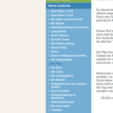
Meine Gedichte
Es staunt ei
Das Küken 1.Teil
alleine weg
Das Küken 2.Teil
Doch sein S
Der Hahn und das Huhn
geht durch 
Ein Egoist
Hahnebüchende Geschichte
Dieser Ruf 
Langeweile
drum darf d
Arme Hühner
Ein Hund da
Auf der Tenne
da stört bei
Der Seitensprung
Armes Ding
Enten
Ein Pfau wur
Unser Geflügelzuchtverein
Sobald ein 
wachte vor 
Die Vogelgrippe
und schrie, 
Der Pfau
Die Ente
Die Gans
Einbrecher 
Die Geflügelpest
wussten, so
Die Städter
Drum lieber
Geflügelzucht ein schönes
denn nicht 
Hobby
bei Tag und
Das Zuchtjahr
sondern auc
Geflügelhaltung in
Reimform
TF2001-0
Vaterschaftsfrage
Der fette Hahn
Tierliebe