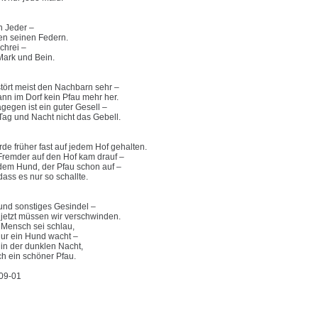
n Jeder –
en seinen Federn.
chrei –
Mark und Bein.
stört meist den Nachbarn sehr –
ann im Dorf kein Pfau mehr her.
gegen ist ein guter Gesell –
 Tag und Nacht nicht das Gebell.
de früher fast auf jedem Hof gehalten.
Fremder auf den Hof kam drauf –
dem Hund, der Pfau schon auf –
dass es nur so schallte.
und sonstiges Gesindel –
 jetzt müssen wir verschwinden.
 Mensch sei schlau,
nur ein Hund wacht –
 in der dunklen Nacht,
h ein schöner Pfau.
9-01