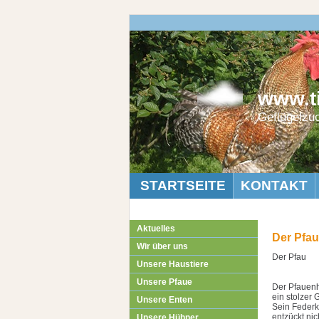
www.ti
Geflügelzu
STARTSEITE
KONTAKT
Aktuelles
Der Pfau
Wir über uns
Der Pfau
Unsere Haustiere
Unsere Pfaue
Der Pfauen
ein stolzer 
Unsere Enten
Sein Federk
entzückt nic
Unsere Hühner